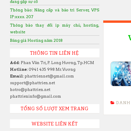
đang gặp sự cố
Thông báo: Năng cấp và bảo trì Server, VPS
IP:xxxx. 207
Thông báo thay đổi ip máy chủ, hosting,
website
Bảng giá Hosting năm 2018
THÔNG TIN LIÊN HỆ
Add
: Phan Văn Trị, P. Long Hương, Tp.HCM
Hotline
: 0941 435 998 Mr.Vương
Email
: phattriennet@gmail.com
support@phattrien.net
hotro@phattrien.net
phattrieninfo@gmail.com
DANH
TỔNG SỐ LƯỢT XEM TRANG
WEBSITE LIÊN KẾT