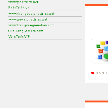
www.phattrien.net
PhátTriển.vn
www.thongbao.phattrien.net
www.news.phattrien.net
www.trangvangmuaban.com
CuaHangCamera.com
WinTech.VIP
DANH