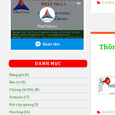
DANH
Thôn
DANH MỤC
Bảng giá (5)
Bảo trì (9)
Chứng chỉ SSL (8)
Domain (17)
Đứt cáp quang (3)
Hosting (14)
DANH