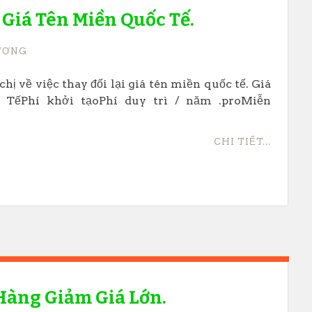
 Giá Tên Miền Quốc Tế.
ƯƠNG
hị về việc thay đổi lại giá tên miền quốc tế. Giá
TếPhí khởi tạoPhí duy trì / năm .proMiễn
CHI TIẾT...
Hàng Giảm Giá Lớn.