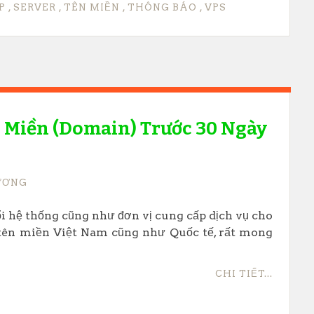
P
,
SERVER
,
TÊN MIỀN
,
THÔNG BÁO
,
VPS
n Miền (domain) Trước 30 Ngày
ƯƠNG
i hệ thống cũng như đơn vị cung cấp dịch vụ cho
i tên miền Việt Nam cũng như Quốc tế, rất mong
CHI TIẾT...