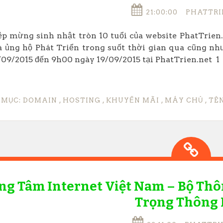
21:00:00
PHATTRI
p mừng sinh nhật tròn 10 tuổi của website PhatTrien
 ủng hộ Phát Triển trong suốt thời gian qua cũng như
09/2015 đến 9h00 ngày 19/09/2015 tại PhatTrien.net 1 
 MỤC:
DOMAIN
,
HOSTING
,
KHUYẾN MÃI
,
MÁY CHỦ
,
TÊ
ng Tâm Internet Việt Nam – Bộ Thô
Trọng Thông 