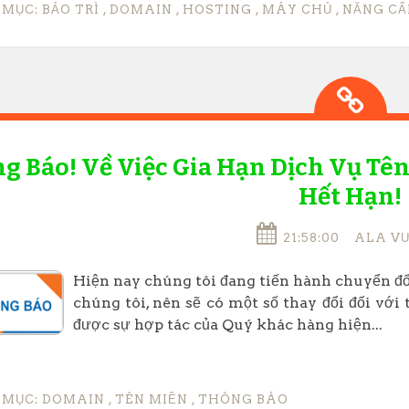
 MỤC:
BẢO TRÌ
,
DOMAIN
,
HOSTING
,
MÁY CHỦ
,
NĂNG CẤ
g Báo! Về Việc Gia Hạn Dịch Vụ Tê
Hết Hạn!
21:58:00
ALA V
Hiện nay chúng tôi đang tiến hành chuyển đổ
chúng tôi, nên sẽ có một số thay đổi đối vớ
được sự hợp tác của Quý khác hàng hiện...
 MỤC:
DOMAIN
,
TÊN MIỀN
,
THÔNG BÁO