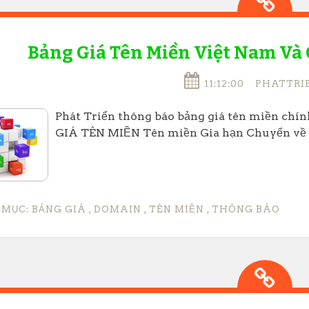
Bảng Giá Tên Miền Việt Nam Và 
11:12:00
PHATTRI
Phát Triển thông báo bảng giá tên miền chín
GIÁ TÊN MIỀN Tên miền Gia hạn Chuyển về 
 MỤC:
BẢNG GIÁ
,
DOMAIN
,
TÊN MIỀN
,
THÔNG BÁO