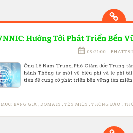
VNNIC: Hướng Tới Phát Triển Bền V
09:21:00
PHATTRI
Ông Lê Nam Trung, Phó Giám đốc Trung tâm 
hành Thông tư mới về biểu phí và lệ phí tà
tiên để cung cố phát triển bền vững tên miền 
 MỤC:
BẢNG GIÁ
,
DOMAIN
,
TÊN MIỀN
,
THÔNG BÁO
,
THÔ