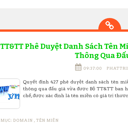
 TT&TT Phê Duyệt Danh Sách Tên Mi
Thông Qua Đấ
09:37:00
PHATTRI
Quyết định 427 phê duyệt danh sách tên mi
thông qua đấu giá vừa được Bộ TT&TT ban h
chế, được xác định là tên miền có giá trị thươn
 MỤC:
DOMAIN
,
TÊN MIỀN