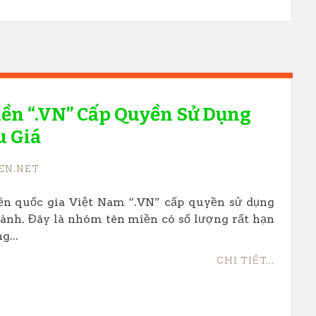
ền “.VN” Cấp Quyền Sử Dụng
u Giá
EN.NET
ền quốc gia Việt Nam “.VN” cấp quyền sử dụng
ành. Đây là nhóm tên miền có số lượng rất hạn
g...
CHI TIẾT...