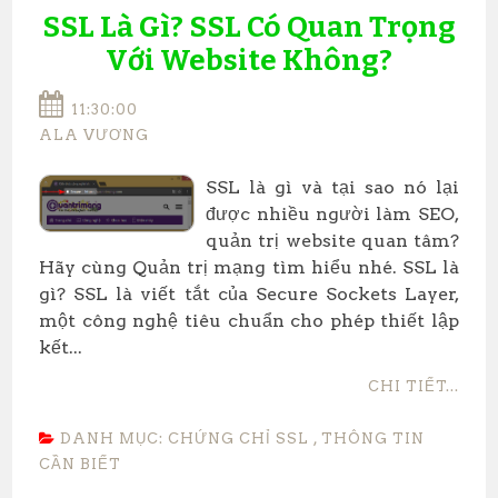
SSL Là Gì? SSL Có Quan Trọng
Với Website Không?
11:30:00
ALA VƯƠNG
​SSL là gì và tại sao nó lại
được nhiều người làm SEO,
quản trị website quan tâm?
Hãy cùng Quản trị mạng tìm hiểu nhé. SSL là
gì? SSL là viết tắt của Secure Sockets Layer,
một công nghệ tiêu chuẩn cho phép thiết lập
kết...
CHI TIẾT...
DANH MỤC:
CHỨNG CHỈ SSL
,
THÔNG TIN
CẦN BIẾT