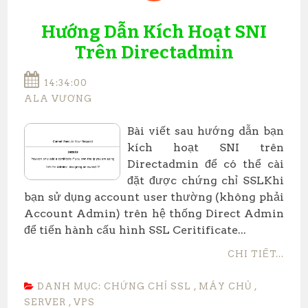
Hướng Dẫn Kích Hoạt SNI
Trên Directadmin
14:34:00
ALA VƯƠNG
Bài viết sau hướng dẫn bạn
kích hoạt SNI trên
Directadmin để có thể cài
đặt được chứng chỉ SSLKhi
bạn sử dụng account user thường (không phải
Account Admin) trên hệ thống Direct Admin
để tiến hành cấu hình SSL Ceritificate...
CHI TIẾT...
DANH MỤC:
CHỨNG CHỈ SSL
,
MÁY CHỦ
,
SERVER
,
VPS