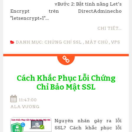
vBước 2: Bật tính năng Let’s
Encrypt trên DirectAdminecho
"letsencrypt=1"...
CHI TIẾT...
DANH MỤC:
CHỨNG CHỈ SSL
,
MÁY CHỦ
,
VPS
Cách Khắc Phục Lỗi Chứng
Chỉ Bảo Mật SSL
11:47:00
ALA VƯƠNG
​Nguyên nhân gây ra lỗi
SSL? Cách khắc phục lỗi