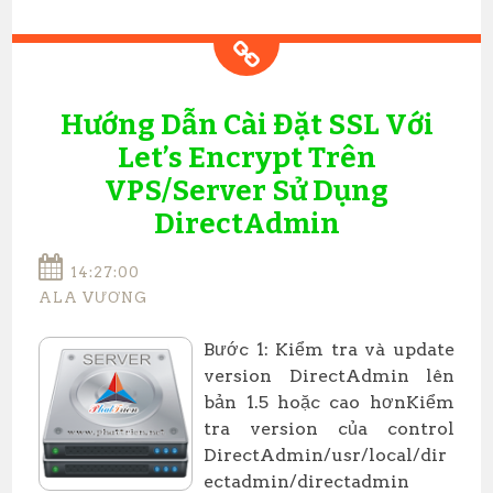
Hướng Dẫn Cài Đặt SSL Với
Let’s Encrypt Trên
VPS/Server Sử Dụng
DirectAdmin
14:27:00
ALA VƯƠNG
Bước 1: Kiểm tra và update
version DirectAdmin lên
bản 1.5 hoặc cao hơnKiểm
tra version của control
DirectAdmin/usr/local/dir
ectadmin/directadmin