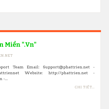
n Miền ".vn"
EN.NET
port Team Email: Support@phattrien.net -
riennet Website: http://phattrien.net -
 -...
CHI TIẾT...