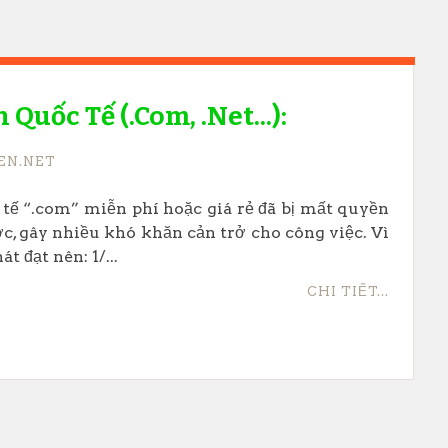
uốc Tế (.com, .net...):
EN.NET
tế “.com” miễn phí hoặc giá rẻ đã bị mất quyền
c, gây nhiều khó khăn cản trở cho công việc. Vì
t đạt nên: 1/...
CHI TIẾT...