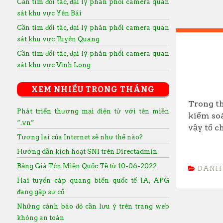
Cần tìm đối tác, đại lý phân phối camera quan
sát khu vực Yên Bái
Cần tìm đối tác, đại lý phân phối camera quan
sát khu vực Tuyên Quang
Cần tìm đối tác, đại lý phân phối camera quan
sát khu vực Vĩnh Long
XEM NHIỀU TRONG THÁNG
Trong th
Phát triển thương mại điện tử với tên miền
kiểm soá
“.vn”
vậy tổ ch
Tương lai của Internet sẽ như thế nào?
Hướng dẫn kích hoạt SNI trên Directadmin
Bảng Giá Tên Miền Quốc Tề từ 10-06-2022
DANH
Hai tuyến cáp quang biển quốc tế IA, APG
đang gặp sự cố
Những cảnh báo đỏ cần lưu ý trên trang web
không an toàn