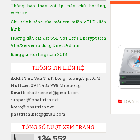
Thông báo thay đổi ip máy chủ, hosting,
website
Chu trình sống của một tên miền gTLD điển
hình
Hướng dẫn cài đặt SSL với Let’s Encrypt trên
VPS/Server sử dụng DirectAdmin
Bảng giá Hosting năm 2018
THÔNG TIN LIÊN HỆ
Add
: Phan Văn Trị, P. Long Hương, Tp.HCM
Hotline
: 0941 435 998 Mr.Vương
Email
: phattriennet@gmail.com
support@phattrien.net
DANH
hotro@phattrien.net
phattrieninfo@gmail.com
TỔNG SỐ LƯỢT XEM TRANG
134,552