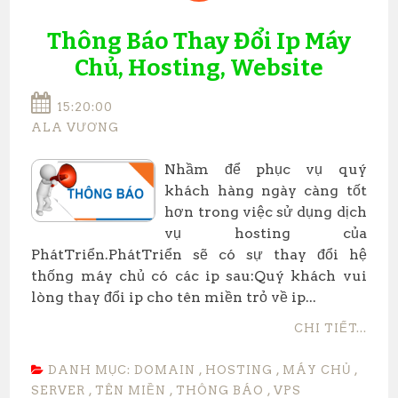
Thông Báo Thay Đổi Ip Máy
Chủ, Hosting, Website
15:20:00
ALA VƯƠNG
Nhầm để phục vụ quý
khách hàng ngày càng tốt
hơn trong việc sử dụng dịch
vụ hosting của
PhátTriển.PhátTriển sẽ có sự thay đổi hệ
thống máy chủ có các ip sau:Quý khách vui
lòng thay đổi ip cho tên miền trỏ về ip...
CHI TIẾT...
DANH MỤC:
DOMAIN
,
HOSTING
,
MÁY CHỦ
,
SERVER
,
TÊN MIỀN
,
THÔNG BÁO
,
VPS