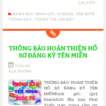
CHI TIẾT...
DANH MỤC:
BẢNG GIÁ
,
DOMAIN
,
TÊN MIỀN
,
THÔNG BÁO
,
THÔNG TIN CẦN BIẾT
THÔNG BÁO HOÀN THIỆN HỒ
SƠ ĐĂNG KÝ TÊN MIỀN
12:54:00
ALA VƯƠNG
THÔNG BÁO HOÀN THIỆN
HỒ SƠ ĐĂNG KÝ TÊN
MIỀNKính gửi: Quý
khách!Lời đầu tiên Phát
Triển trân trọng cảm ơn