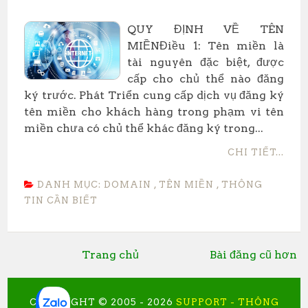
QUY ĐỊNH VỀ TÊN
MIỀNĐiều 1: Tên miền là
tài nguyên đặc biệt, được
cấp cho chủ thể nào đăng
ký trước. Phát Triển cung cấp dịch vụ đăng ký
tên miền cho khách hàng trong phạm vi tên
miền chưa có chủ thể khác đăng ký trong...
CHI TIẾT...
DANH MỤC:
DOMAIN
,
TÊN MIỀN
,
THÔNG
TIN CẦN BIẾT
Trang chủ
Bài đăng cũ hơn
COPYRIGHT © 2005 -
2026
SUPPORT - THÔNG