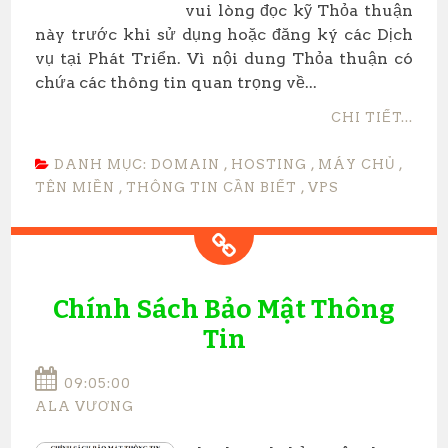
vui lòng đọc kỹ Thỏa thuận
này trước khi sử dụng hoặc đăng ký các Dịch
vụ tại Phát Triển. Vì nội dung Thỏa thuận có
chứa các thông tin quan trọng về...
CHI TIẾT...
DANH MỤC:
DOMAIN
,
HOSTING
,
MÁY CHỦ
,
TÊN MIỀN
,
THÔNG TIN CẦN BIẾT
,
VPS
Chính Sách Bảo Mật Thông
Tin
09:05:00
ALA VƯƠNG