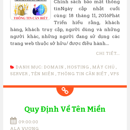
Chính sách bảo mật thông
tinNgày cập nhật cuối
cùng: 18 tháng 11, 2016Phát
Triển hiểu rằng, khách
hàng, khách truy cập, người dùng và những
người khác, những người đang sử dụng các
trang web thuộc sở hữu/ được điều hành...
CHI TIẾT...
DANH MỤC:
DOMAIN
,
HOSTING
,
MÁY CHỦ
,
SERVER
,
TÊN MIỀN
,
THÔNG TIN CẦN BIẾT
,
VPS
Quy Định Về Tên Miền
09:00:00
ALA VƯƠNG