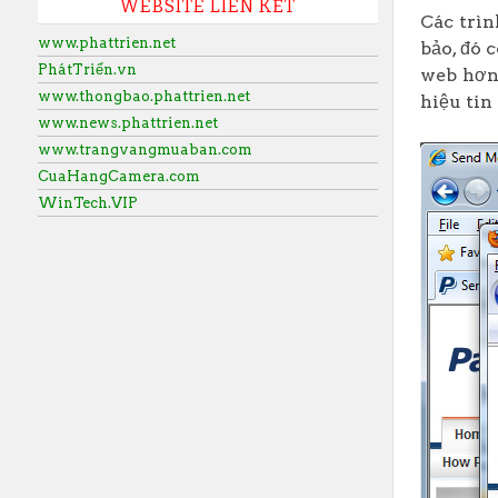
WEBSITE LIÊN KẾT
Các trìn
www.phattrien.net
bảo, đó 
PhátTriển.vn
web hơn 
www.thongbao.phattrien.net
hiệu tin
www.news.phattrien.net
www.trangvangmuaban.com
CuaHangCamera.com
WinTech.VIP