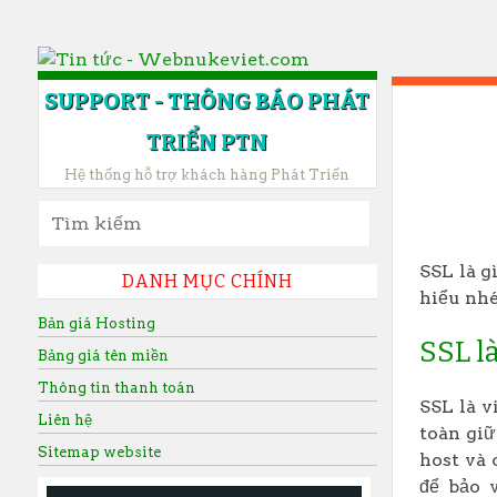
SUPPORT - THÔNG BÁO PHÁT
TRIỂN PTN
Hệ thống hỗ trợ khách hàng Phát Triển
SKIP TO CONTENT
Tìm kiếm:
SSL là g
DANH MỤC CHÍNH
hiểu nhé
Bản giá Hosting
SSL là
Bảng giá tên miền
Thông tin thanh toán
SSL là v
Liên hệ
toàn giữ
Sitemap website
host và 
để bảo 