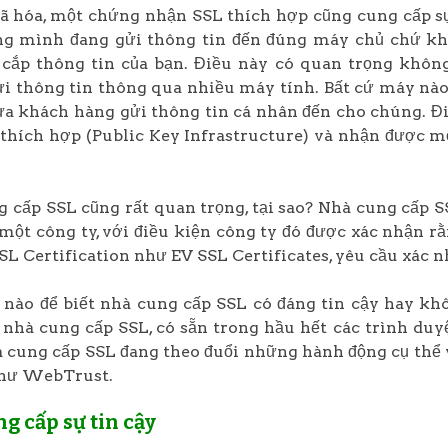
 hóa, một chứng nhận SSL thích hợp cũng cung cấp sự 
ng mình đang gửi thông tin đến đúng máy chủ chứ kh
 cắp thông tin của bạn. Điều này có quan trọng khôn
i thông tin thông qua nhiều máy tính. Bất cứ máy nào 
ừa khách hàng gửi thông tin cá nhân đến cho chúng. Đi
thích hợp (Public Key Infrastructure) và nhận được mộ
 cấp SSL cũng rất quan trọng, tại sao? Nhà cung cấp SS
một công ty, với điều kiện công ty đó được xác nhận r
SL Certification như EV SSL Certificates, yêu cầu xá
nào để biết nhà cung cấp SSL có đáng tin cậy hay kh
 nhà cung cấp SSL, có sẵn trong hầu hết các trình duy
 cung cấp SSL đang theo đuổi những hành động cụ thể v
hư WebTrust.
g cấp sự tin cậy