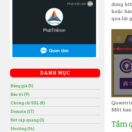
dụng htt
hoặc bán
qua lại 
DANH MỤC
Bảng giá (5)
Bảo trì (9)
Quantrim
Chứng chỉ SSL (8)
Mời bạn 
Domain (17)
Đứt cáp quang (3)
Tầm q
Hosting (14)