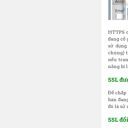
HTTPS cũ
đang cố 
sử dụng
chúng) t
nếu tran
năng bị 
SSL đư
Để chấp 
bạn đang
đó là sử
SSL đối