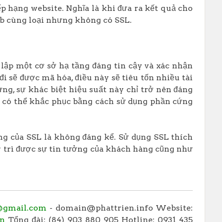
p hạng website. Nghĩa là khi đưa ra kết quả cho
eb cùng loại nhưng không có SSL.
t lập một cơ sở hạ tầng đáng tin cậy và xác nhận
i sẽ được mã hóa, điều này sẽ tiêu tốn nhiều tài
g, sự khác biệt hiệu suất này chỉ trở nên đáng
à có thể khắc phục bằng cách sử dụng phần cứng
ng của SSL là không đáng kể. Sử dụng SSL thích
uy trì được sự tin tưởng của khách hàng cũng như
@gmail.com
- domain@phattrien.info Website:
vn
Tổng đài: (84) 903 880 905 Hotline: 0931 435