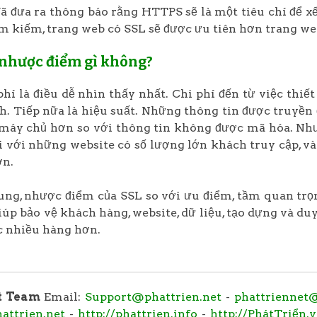
ã đưa ra thông báo rằng HTTPS sẽ là một tiêu chí để xế
m kiếm, trang web có SSL sẽ được ưu tiên hơn trang w
 nhược điểm gì không?
phí là điều dễ nhìn thấy nhất. Chi phí đến từ việc thiế
h. Tiếp nữa là hiệu suất. Những thông tin được truyền đ
áy chủ hơn so với thông tin không được mã hóa. Nhưn
i với những website có số lượng lớn khách truy cập, v
n.
ng, nhược điểm của SSL so với ưu điểm, tầm quan trọ
iúp bảo vệ khách hàng, website, dữ liệu, tạo dựng và d
c nhiều hàng hơn.
t Team
Email:
Support@phattrien.net
-
phattriennet
hattrien.net
-
http://phattrien.info
-
http://PhátTriển.