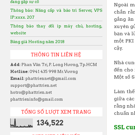
đang gặp sự cố
Ngoài mã
Thông báo: Năng cấp và bảo trì Server, VPS
chắn rằ
IP:xxxx. 207
gắng ăn
xuyên gử
Thông báo thay đổi ip máy chủ, hosting,
website
bạn và l
một PKI 
Bảng giá Hosting năm 2018
cậy.
THÔNG TIN LIÊN HỆ
Nhà cung
Add
: Phan Văn Trị, P. Long Hương, Tp.HCM
đến cho 
Hotline
: 0941 435 998 Mr.Vương
Một số S
Email
: phattriennet@gmail.com
support@phattrien.net
Làm thế 
hotro@phattrien.net
giữa các
phattrieninfo@gmail.com
rằng nhà
TỔNG SỐ LƯỢT XEM TRANG
chuẩn n
134,522
SSL cun