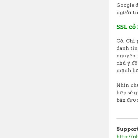
Google đ
người tì
SSL có
Có. Chi 
danh tín
nguyên m
chú ý đố
mạnh hơ
Nhìn chu
hợp sẽ g
bán đượ
Suppor
http://p