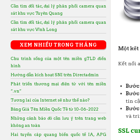
Cần tìm đối tác, đại lý phân phối camera quan
sát khu vực Tuyên Quang
Cần tìm đối tác, đại lý phân phối camera quan
sát khu vực Vĩnh Long
XEM NHIỀU TRONG THÁNG
Một kết 
Chu trình sống của một tên miền gTLD điển
Kết nối 
hình
Hướng dẫn kích hoạt SNI trên Directadmin
Phát triển thương mại điện tử với tên miền
Bước 
“.vn”
Bước 
Tương lai của Internet sẽ như thế nào?
tin c
Bước 
Bảng Giá Tên Miền Quốc Tề từ 10-06-2022
và tr
Những cảnh báo đỏ cần lưu ý trên trang web
không an toàn
SSL cu
Hai tuyến cáp quang biển quốc tế IA, APG