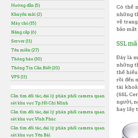
Hướng dẫn (5)
Có thể n
những th
Khuyến mãi (2)
vệ trang
Máy chủ (15)
bảo mật 
Năng cấp (6)
Server (11)
SSL mã
Tên miền (27)
Đây là m
Thông báo (30)
những th
Thông Tin Cần Biết (20)
thể hiểu
VPS (11)
rồi đến 
tài kho
(SSL Cer
Cần tìm đối tác, đại lý phân phối camera quan
người, n
sát khu vực Tp.Hồ Chí Minh
hay lấy 
Cần tìm đối tác, đại lý phân phối camera quan
sát khu vực Vĩnh Phúc
Cần tìm đối tác, đại lý phân phối camera quan
sát khu vực Yên Bái