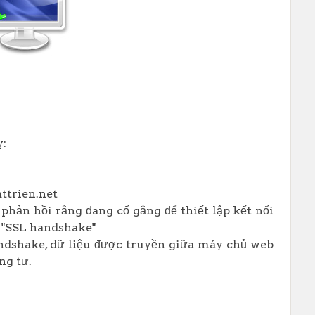
y:
ttrien.net
hản hồi rằng đang cố gắng để thiết lập kết nối
à "SSL handshake"
ndshake, dữ liệu được truyền giữa máy chủ web
ng tư.