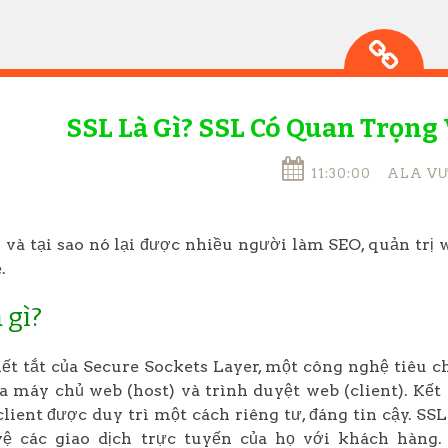
SSL Là Gì? SSL Có Quan Trọng
11:30:00
ALA V
ì và tại sao nó lại được nhiều người làm SEO, quản tr
.
 gì?
iết tắt của Secure Sockets Layer, một công nghệ tiêu 
a máy chủ web (host) và trình duyệt web (client). Kết
client được duy trì một cách riêng tư, đáng tin cậy. S
vệ các giao dịch trực tuyến của họ với khách hàng