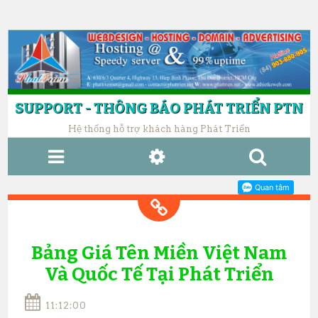
SUPPORT - THÔNG BÁO PHÁT TRIỂN PTN
Hệ thống hỗ trợ khách hàng Phát Triển
MENU
WIDGETS
SE
AR
CH
Bảng Giá Tên Miền Việt Nam
Và Quốc Tế Tại Phát Triển
11:12:00