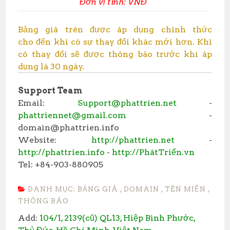
Đơn vị tính: VNĐ
Bảng giá trên được áp dụng chính thức
cho đến khi có sự thay đổi khác mới hơn. Khi
có thay đổi sẽ được thông báo trước khi áp
dụng là 30 ngày.
Support Team
Email:
Support@phattrien.net
-
phattriennet@gmail.com
-
domain@phattrien.info
Website:
http://phattrien.net
-
http://phattrien.info
-
http://PhátTriển.vn
Tel: +84-903-880905
DANH MỤC:
BẢNG GIÁ
,
DOMAIN
,
TÊN MIỀN
,
THÔNG BÁO
Add:
104/1, 2139(cũ) QL13, Hiệp Bình Phước,