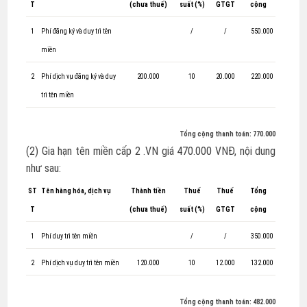
T
(chưa thuế)
suất (%)
GTGT
cộng
1
Phí đăng ký và duy trì tên
/
/
550.000
miền
2
Phí dịch vụ đăng ký và duy
200.000
10
20.000
220.000
trì tên miền
Tổng cộng thanh toán:
770.000
(2) Gia hạn tên miền cấp 2 .VN giá 470.000 VNĐ, nội dung
như sau:
ST
Tên hàng hóa, dịch vụ
Thành tiền
Thuế
Thuế
Tổng
T
(chưa thuế)
suất (%)
GTGT
cộng
1
Phí duy trì tên miền
/
/
350.000
2
Phí dịch vụ duy trì tên miền
120.000
10
12.000
132.000
Tổng cộng thanh toán:
482.000